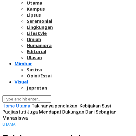
Utama
Kampus
Lipsus
Seremonial
Lingkungan
Lifestyle
Ilmiah
Humaniora
Editorial
Ulasan
Mimbar
Sastra
Opini/Essai
Visual
Jepretan
Home
Utama
Tak hanya penolakan, Kebijakan Susi
Pudjiastuti Juga Mendapat Dukungan Dari Sebagian
Mahasiswa
UTAMA