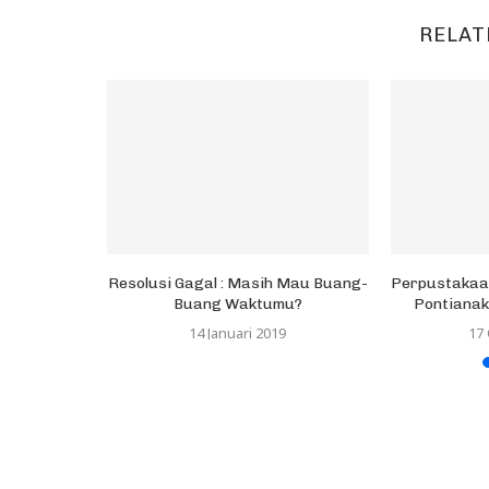
RELAT
re Seru dan
Resolusi Gagal : Masih Mau Buang-
Perpustakaan
Buang Waktumu?
Pontianak 
14 Januari 2019
17