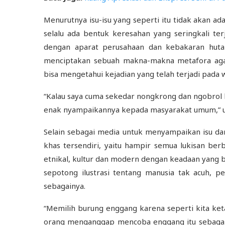
Menurutnya isu-isu yang seperti itu tidak akan ad
selalu ada bentuk keresahan yang seringkali te
dengan aparat perusahaan dan kebakaran hutan
menciptakan sebuah makna-makna metafora aga
bisa mengetahui kejadian yang telah terjadi pada w
“Kalau saya cuma sekedar nongkrong dan ngobrol ka
enak nyampaikannya kepada masyarakat umum,” u
Selain sebagai media untuk menyampaikan isu dan
khas tersendiri, yaitu hampir semua lukisan b
etnikal, kultur dan modern dengan keadaan yang 
sepotong ilustrasi tentang manusia tak acuh, p
sebagainya.
“Memilih burung enggang karena seperti kita ke
orang menganggap mencoba enggang itu sebagai m