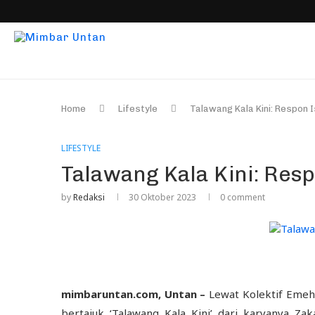
Home
Lifestyle
Talawang Kala Kini: Respon
LIFESTYLE
Talawang Kala Kini: Res
by
Redaksi
30 Oktober 2023
0 comment
mimbaruntan.com, Untan –
Lewat Kolektif Emeh
bertajuk ‘Talawang Kala Kini’ dari karyanya Zak