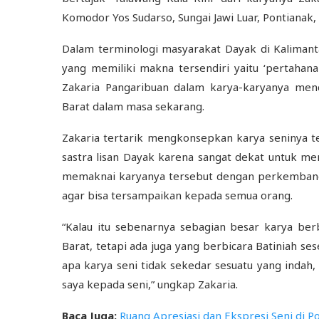
Komodor Yos Sudarso, Sungai Jawi Luar, Pontianak, 
Dalam terminologi masyarakat Dayak di Kalimanta
yang memiliki makna tersendiri yaitu ‘pertahana
Zakaria Pangaribuan dalam karya-karyanya mend
Barat dalam masa sekarang.
Zakaria tertarik mengkonsepkan karya seninya t
sastra lisan Dayak karena sangat dekat untuk m
memaknai karyanya tersebut dengan perkembangan
agar bisa tersampaikan kepada semua orang.
“Kalau itu sebenarnya sebagian besar karya berb
Barat, tetapi ada juga yang berbicara Batiniah se
apa karya seni tidak sekedar sesuatu yang indah
saya kepada seni,” ungkap Zakaria.
Baca Juga:
Ruang Apresiasi dan Ekspresi Seni di P