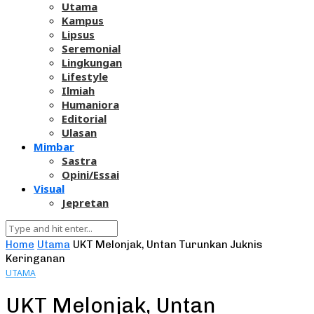
Utama
Kampus
Lipsus
Seremonial
Lingkungan
Lifestyle
Ilmiah
Humaniora
Editorial
Ulasan
Mimbar
Sastra
Opini/Essai
Visual
Jepretan
Home
Utama
UKT Melonjak, Untan Turunkan Juknis
Keringanan
UTAMA
UKT Melonjak, Untan