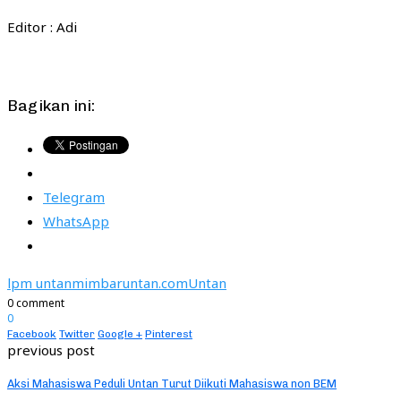
Editor : Adi
Bagikan ini:
Telegram
WhatsApp
lpm untan
mimbaruntan.com
Untan
0 comment
0
Facebook
Twitter
Google +
Pinterest
previous post
Aksi Mahasiswa Peduli Untan Turut Diikuti Mahasiswa non BEM