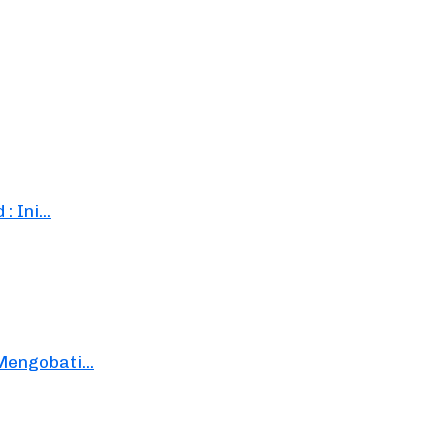
Ini...
engobati...