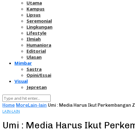
Utama
Kampus
Lipsus
Seremonial
Lingkungan
Lifestyle
Ilmiah
Humaniora
Editorial
Ulasan
Mimbar
Sastra
Opini/Essai
Visual
Jepretan
Home
More
Lain-lain
Umi : Media Harus Ikut Perkembangan 
LAIN-LAIN
Umi : Media Harus Ikut Perk