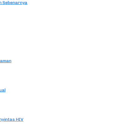
an Sebenarnya
yaman
ual
yintas HIV