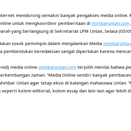
ternet mendorong semakin banyak pengakses media online. Me
 online untuk mengkoordinir pemberitaan di
mimbaruntan.com.
arah yang berlangsung di Sekretariat LPM Untan, Selasa (05/09
erlukan sosok pemimpin dalam menjalankan Media
mimbarunta
ga pembentukan keredaksian sangat diperlukan karena mencar
mred) media online
mimbaruntan.com
terpilih menilai bahwa p
rkembangan zaman. “Media Online sendiri banyak pembacanya 
Mimbar Untan agar tetap eksis di kalangan mahasiswa Untan. 
perti kolom editorial, kolom essay dan lain-lain agar lebih di