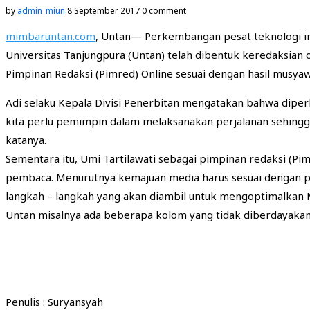
by
admin_miun
8 September 2017
0 comment
mimbaruntan.com
, Untan— Perkembangan pesat teknologi in
Universitas Tanjungpura (Untan) telah dibentuk keredaksian
Pimpinan Redaksi (Pimred) Online sesuai dengan hasil musyaw
Adi selaku Kepala Divisi Penerbitan mengatakan bahwa dip
kita perlu pemimpin dalam melaksanakan perjalanan sehing
katanya.
Sementara itu, Umi Tartilawati sebagai pimpinan redaksi (Pi
pembaca. Menurutnya kemajuan media harus sesuai dengan pe
langkah – langkah yang akan diambil untuk mengoptimalkan 
Untan misalnya ada beberapa kolom yang tidak diberdayakan se
Penulis : Suryansyah