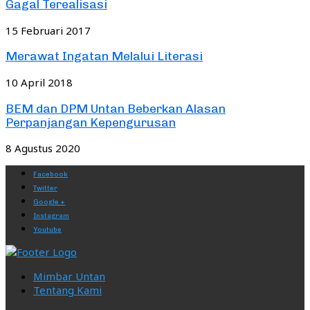
Gagal Terealisasi
15 Februari 2017
Merawat Ingatan Melalui Literasi
10 April 2018
BEM dan DPM Untan Beberkan Alasan
Perpanjangan Kepengurusan
8 Agustus 2020
Facebook
Twitter
Google +
Instagram
Youtube
Mimbar Untan
Tentang Kami