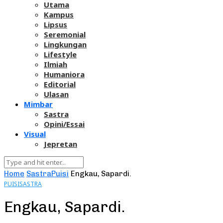
Utama
Kampus
Lipsus
Seremonial
Lingkungan
Lifestyle
Ilmiah
Humaniora
Editorial
Ulasan
Mimbar
Sastra
Opini/Essai
Visual
Jepretan
Home
Sastra
Puisi
Engkau, Sapardi.
PUISI
SASTRA
Engkau, Sapardi.