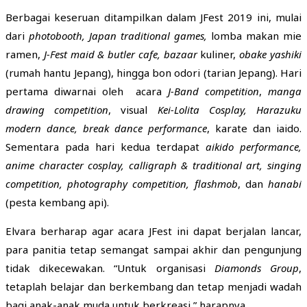
Berbagai keseruan ditampilkan dalam JFest 2019 ini, mulai
dari
photobooth, Japan traditional games,
lomba makan mie
ramen,
J-Fest maid & butler cafe, bazaar
kuliner,
obake yashiki
(rumah hantu Jepang), hingga bon odori (tarian Jepang). Hari
pertama diwarnai oleh acara
J-Band competition
,
manga
drawing competition
, visual
Kei-Lolita Cosplay, Harazuku
modern dance, break dance performance
, karate dan iaido.
Sementara pada hari kedua terdapat
aikido performance,
anime character cosplay, calligraph & traditional art, singing
competition, photography competition, flashmob
, dan
hanabi
(pesta kembang api).
Elvara berharap agar acara JFest ini dapat berjalan lancar,
para panitia tetap semangat sampai akhir dan pengunjung
tidak dikecewakan. “Untuk organisasi
Diamonds Group
,
tetaplah belajar dan berkembang dan tetap menjadi wadah
bagi anak-anak muda untuk berkreasi,” harapnya.