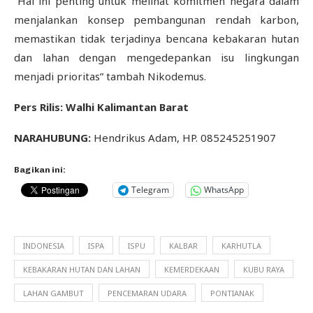
“Hal ini penting untuk melihat komitmen negara dalam
menjalankan konsep pembangunan rendah karbon,
memastikan tidak terjadinya bencana kebakaran hutan
dan lahan dengan mengedepankan isu lingkungan
menjadi prioritas” tambah Nikodemus.
Pers Rilis: Walhi Kalimantan Barat
NARAHUBUNG:
Hendrikus Adam, HP. 085245251907
Bagikan ini:
Telegram
WhatsApp
INDONESIA
ISPA
ISPU
KALBAR
KARHUTLA
KEBAKARAN HUTAN DAN LAHAN
KEMERDEKAAN
KUBU RAYA
LAHAN GAMBUT
PENCEMARAN UDARA
PONTIANAK