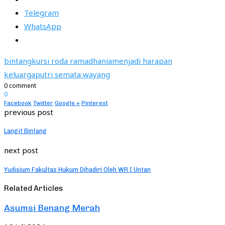
Telegram
WhatsApp
bintang
kursi roda ramadhania
menjadi harapan
keluarga
putri semata wayang
0 comment
0
Facebook
Twitter
Google +
Pinterest
previous post
Langit Bintang
next post
Yudisium Fakultas Hukum Dihadiri Oleh WR I Untan
Related Articles
Asumsi Benang Merah