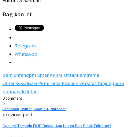
Editor : A.Rahman
Bagikan ini:
Telegram
WhatsApp
bem untan
dpm untan
KPRM Untan
Pemirama
Untan
Sosialisasi Pemirama Ricuh
universitas tanjungpura
pontianak
Untan
0 comment
0
Facebook
Twitter
Google +
Pinterest
previous post
Gedung Terpadu FKIP Rusak, Apa Upaya Dari Pihak Fakultas?