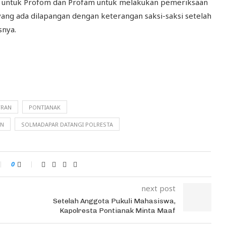
n untuk Profom dan Profam untuk melakukan pemeriksaan
a yang ada dilapangan dengan keterangan saksi-saksi setelah
snya.
TRAN
PONTIANAK
AN
SOLMADAPAR DATANGI POLRESTA
0
next post
Setelah Anggota Pukuli Mahasiswa,
Kapolresta Pontianak Minta Maaf