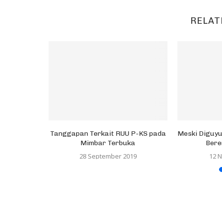
RELAT
Sekaligus
 Hidup
.
Tanggapan Terkait RUU P-KS pada
Meski Diguy
Mimbar Terbuka
Bere
28 September 2019
12 