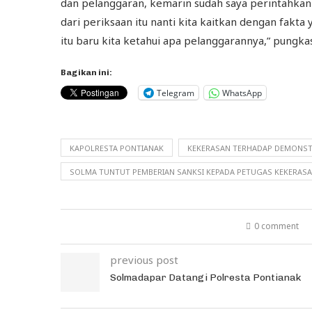
dan pelanggaran, kemarin sudah saya perintahka
dari periksaan itu nanti kita kaitkan dengan fakt
itu baru kita ketahui apa pelanggarannya,” pungka
Bagikan ini:
Telegram
WhatsApp
KAPOLRESTA PONTIANAK
KEKERASAN TERHADAP DEMONS
SOLMA TUNTUT PEMBERIAN SANKSI KEPADA PETUGAS KEKERAS
0 comment
previous post
Solmadapar Datangi Polresta Pontianak