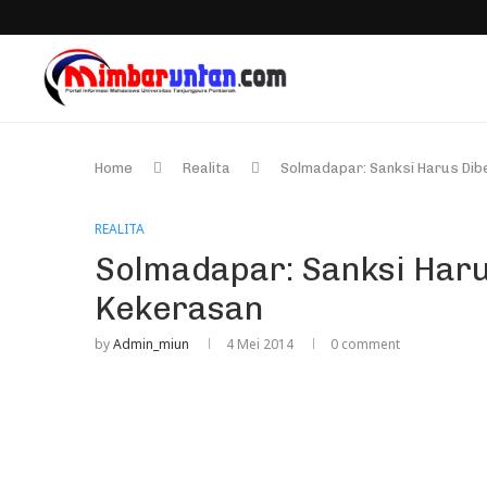
Home
Realita
Solmadapar: Sanksi Harus Di
REALITA
Solmadapar: Sanksi Har
Kekerasan
by
Admin_miun
4 Mei 2014
0 comment