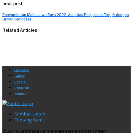
next post
Penyambutan Mahasiswa Baru 2022: Adaptasi Perguruan Tinggi dengan
Growth-Mindset
Related Articles
Facebook
Twitter
Google +
Instagram
Youtube
Mimbar Untan
Tentang Kami
© 2018 Lembaga Pers Mahasiswa Mimbar Untan